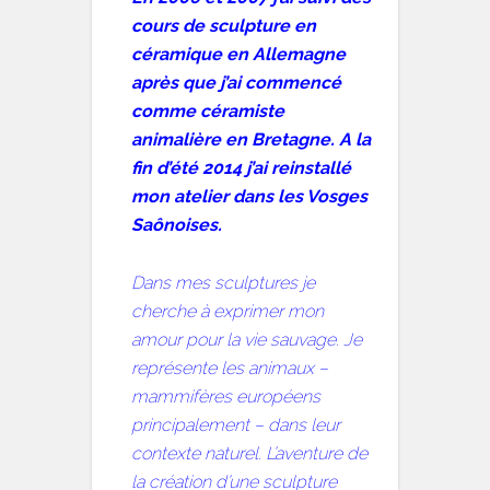
cours de sculpture en
céramique en Allemagne
après que j’ai commencé
comme céramiste
animalière en Bretagne. A la
fin d’été 2014 j’ai reinstallé
mon atelier dans les Vosges
Saônoises.
Dans mes sculptures je
cherche à exprimer mon
amour pour la vie sauvage. Je
représente les animaux –
mammifères européens
principalement – dans leur
contexte naturel. L’aventure de
la création d’une sculpture