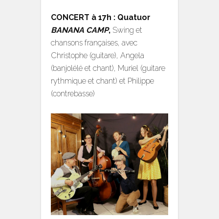
CONCERT à 17h :
Quatuor
BANANA CAMP
,
Swing et
chansons françaises, avec
Christophe (guitare), Angela
(banjolélé et chant), Muriel (guitare
rythmique et chant) et Philippe
(contrebasse)