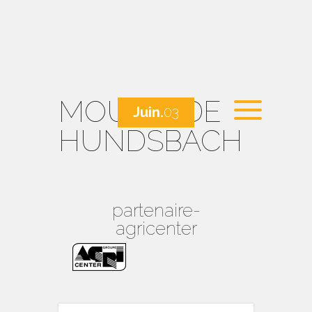
MOULIN DE
Juin.
03
HUNDSBACH
partenaire-
agricenter