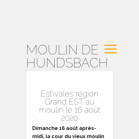
MOULIN DE
HUNDSBACH
Est’ivales région
Grand EST au
moulin le 16 août
2020
Dimanche 16 août après-
midi, la cour du vieux moulin