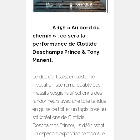
A 15h « Au bord du
chemin » : ce sera la
performance de Clotilde
Deschamps Prince & Tony
Manent.
Le duo d’artistes, en costume,
investit un site remarquable des
massifs vosgiens affectionné des
randonneurs avec une toile tendue
en guise de toit et un tapis posé au
sol (créations de Clotilde
Deschamps Prince), ils définissent
un espace d’exposition temporaire