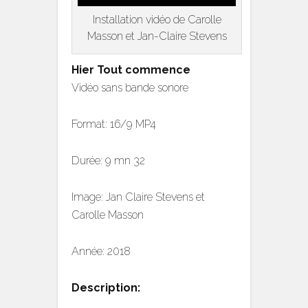
Installation vidéo de Carolle
Masson et Jan-Claire Stevens
Hier Tout commence
Vidéo ​sans bande sonore​
​Format: 16/9 MP4
Durée: 9 mn​ 32​
Image:​ Jan Claire Stevens et
Carolle Masson
Année: 2018​
Description: ​