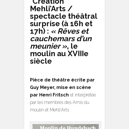
*Création
Mehli’Arts /
spectacle théâtral
surprise (à 16h et
17h) :
« Rêves et
cauchemars d’un
meunier »
, le
moulin au XVIIIe
siècle
Pièce de théâtre écrite par
Guy Meyer, mise en scène
par Henri Fritsch
et interprétée
par les membres des Amis du
moulin et Mehli’Arts