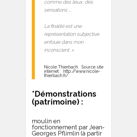
comme des lieux, des
sensations ….
La finalité est une
représentation subjective
enfouie dans mon
inconscient. »
Nicole Thierbach. Source site
internet : http://www.nicole-
thierbach.fr/
*Démonstrations
(patrimoine) :
moulin en
fonctionnement par Jean-
Georges Pflimlin (à partir