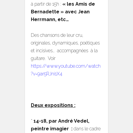
à partir de 15h :
« les Amis de
Bernadette » avec Jean
Herrmann, etc…
Des chansons de leur cru,
originales, dynamiques, poétiques
et incisives… accompagnées à la
guitare. Voir
https://www.youtube.com/watch
?v=9ar5RJni1X4
Deux expositions :
*
14-18, par
André Vedel,
peintre imagier :
dans le cadre