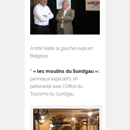
André Vedel (à gauche) expo en
Belgique
* « les moulins du Sundgau »:
panneaux explicatifs, en
partenariat avec l’Office du
Tourisme du Sundgau