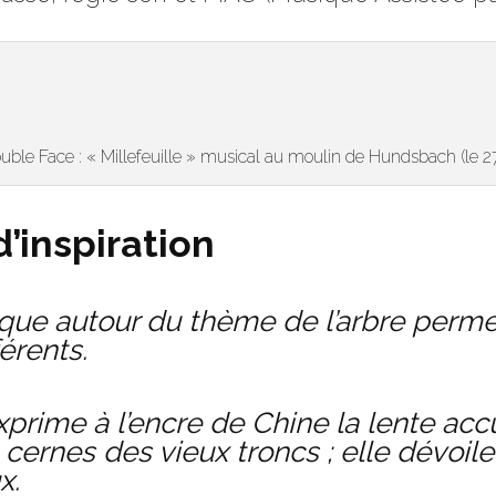
le Face : « Millefeuille » musical au moulin de Hundsbach (le 27
d’inspiration
ique autour du thème de l’arbre perme
férents.
xprime à l’encre de Chine la lente a
es cernes des vieux troncs ; elle dévo
x.