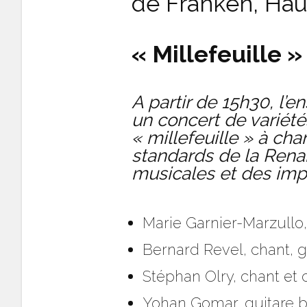
de Franken, Hau
« Millefeuille 
A partir de 15h30, l’
un concert de variété
« millefeuille » à ch
standards de la Rena
musicales et des imp
Marie Garnier-Marzullo,
Bernard Revel, chant, g
Stéphan Olry, chant et c
Yohan Gomar, guitare b