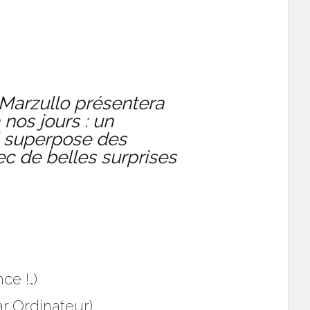
 Marzullo présentera
nos jours : un
ui superpose des
c de belles surprises
e
ce !…)
r Ordinateur)