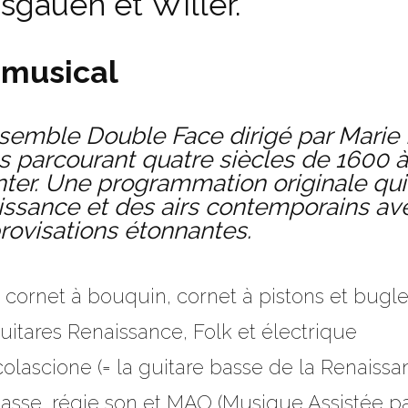
sgauen et Willer.
» musical
ensemble Double Face dirigé par Marie
s parcourant quatre siècles de 1600 à 
anter. Une programmation originale q
issance et des airs contemporains ave
rovisations étonnantes.
 cornet à bouquin, cornet à pistons et bugl
uitares Renaissance, Folk et électrique
olascione (= la guitare basse de la Renaissan
asse, régie son et MAO (Musique Assistée pa