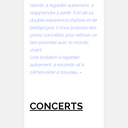
ralentir, à regarder autrement, à
réapprendre à sentir. Fort de sa
double expérience d’artiste et de
pédagogue, il nous propose des
pistes concrètes pour retisser ce
lien essentiel avec le monde
vivant.
Une invitation à regarder
autrement, à ressentir, et à
s’émerveiller à nouveau. »
CONCERTS