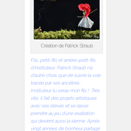
Création de Patrick Straub
Fils, petit-fils et arrière-petit-fils
d’instituteur, Patrick Straub n’a
d’autre choix que de suivre la voie
tracée par ses ancêtres :
Instituteur tu seras mon fils !
Très
vite, il fait des projets artistiques
avec ses élèves et se laisse
prendre au jeu d’une exaltation
qui devient aussi la sienne. Après
vingt années de bonheur partagé