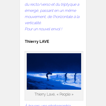
du recto/verso et du triptyque a
émergé, passant en un même
mouvement, de l’horizontale à la
verticalité.
Pour un nouvel envol !
Thierry LAVE
Thierry Lavé, « People »
À travers une photographie