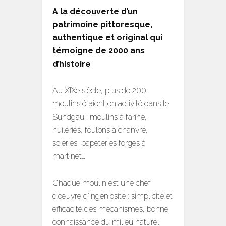
A la découverte d’un
patrimoine pittoresque,
authentique et original qui
témoigne de 2000 ans
d’histoire
Au XIXe siècle, plus de 200
moulins étaient en activité dans le
Sundgau : moulins à farine,
huileries, foulons à chanvre,
scieries, papeteries forges à
martinet…
Chaque moulin est une chef
d’œuvre d’ingéniosité : simplicité et
efficacité des mécanismes, bonne
connaissance du milieu naturel