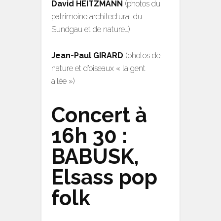
David HEITZMANN
(photos du
patrimoine architectural du
Sundgau et de nature…)
Jean-Paul GIRARD
(photos de
nature et d’oiseaux « la gent
ailée »)
Concert à
16h 30 :
BABUSK,
Elsass pop
folk