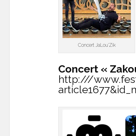
Concert JaLou’Zik
Concert « Zako
http:///www.fes
article1677&id_