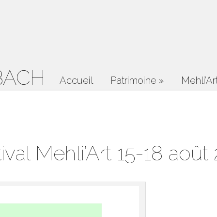
BACH
Accueil
Patrimoine
»
Mehli’Ar
ival Mehli’Art 15-18 août