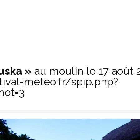
uska »
au moulin le 17 août
tival-meteo.fr/spip.php?
mot=3